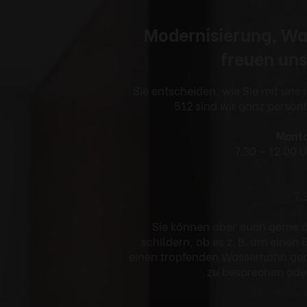
Modernisierung, Wa
freuen uns
Sie entscheiden, wie Sie mit uns 
512 sind wir ganz persön
Monta
7.30 – 12.00 
7.
Sie können aber auch gerne 
schildern, ob es z. B. um eine
einen tropfenden Wasserhahn geht
zu besprechen oder