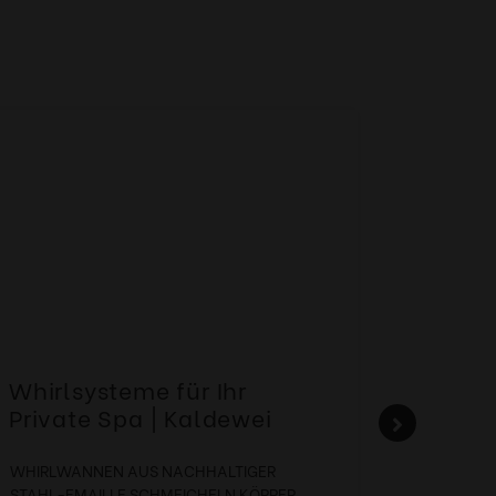
Whirlsysteme für Ihr
Gesta
Private Spa | Kaldewei
alltä
HANS
WHIRLWANNEN AUS NACHHALTIGER
STAHL-EMAILLE SCHMEICHELN KÖRPER