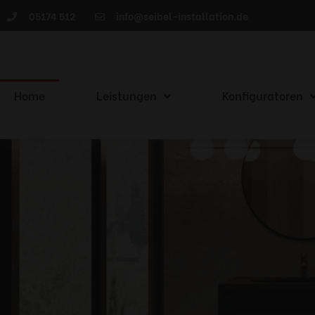
05174 512
info@seibel-installation.de
Home
Leistungen
Konfiguratoren