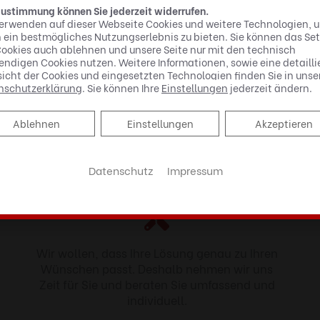
Zustimmung können Sie jederzeit widerrufen.
erwenden auf dieser Webseite Cookies und weitere Technologien, 
 Sie deshalb: Suchen Sie Ihren Handwerker sorgfältig
 ein bestmögliches Nutzungserlebnis zu bieten. Sie können das Se
 dabei (auch) auf Erreichbarkeit.
ookies auch ablehnen und unsere Seite nur mit den technisch
ndigen Cookies nutzen. Weitere Informationen, sowie eine detailli
icht der Cookies und eingesetzten Technologien finden Sie in unse
n an uns bitte nur bei ausgeführten Arbeiten der Fir
nschutzerklärung
. Sie können Ihre
Einstellungen
jederzeit ändern.
izung Sanitär Solar GmbH, Ludwig- Jahn- Straße 8,
Ablehnen
Ablehnen
Einstellungen
Akzeptieren
prechen für Ihr Projekt ­­­­– ob Bad, 
k für Ihr Verständnis.
Datenschutz
Impressum
Wir wollen, dass Ihre Lösung genau zu Ihren
Wünschen passt. Deshalb nehmen wir uns
Zeit für Sie und beraten Sie umfassend und
individuell.