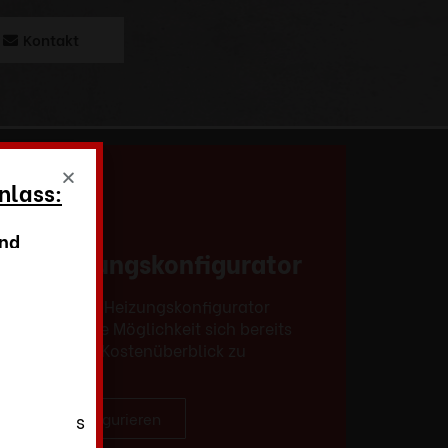
Kontakt
nlass:
und
Ihr Heizungskonfigurator
, 72654
o. KG
Mit unserem Heizungskonfigurator
haben Sie die Möglichkeit sich bereits
vorab einen Kostenüberblick zu
ieser
verschaffen.
wir
racht. Das
Jetzt konfigurieren