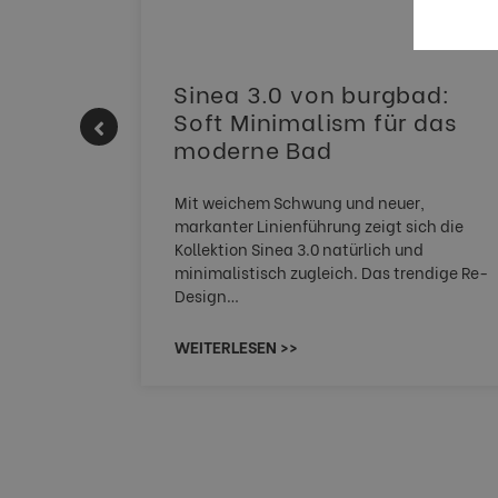
 |
Sinea 3.0 von burgbad:
Soft Minimalism für das
moderne Bad
HERM NEO
Mit weichem Schwung und neuer,
tem
markanter Linienführung zeigt sich die
HAU
Kollektion Sinea 3.0 natürlich und
minimalistisch zugleich. Das trendige Re-
Design…
WEITERLESEN >>