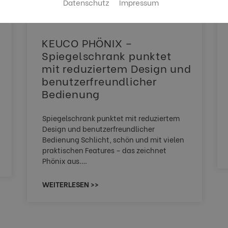
Datenschutz
Impressum
KEUCO PHÖNIX –
Spiegelschrank punktet
mit reduziertem Design und
benutzerfreundlicher
Bedienung
Spiegelschrank punktet mit reduziertem
Design und benutzerfreundlicher
Bedienung Schlicht, schön und mit vielen
praktischen Features – das zeichnet
Phönix aus.…
WEITERLESEN >>