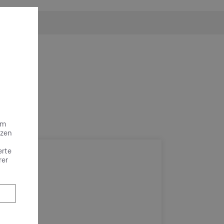
um
tzen
erte
rer