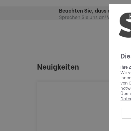
Beachten Sie, dass es eventu
Sprechen Sie uns an! Wir informi
Die
Neuigkeiten
Ihre 
Wir v
Ihnen
von C
notwe
Übers
Date