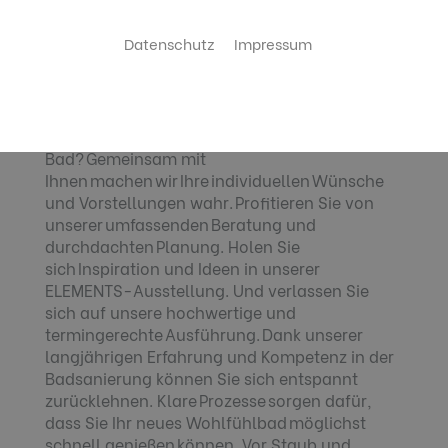
Das Bad Ihrer Träume. Wir machen es
wahr.
Datenschutz
Impressum
Wie stellen Sie sich Ihr neues Bad
vor? Eine luxuriöse Wellness-Oase, ein
praktisches Familienbad, ein
cleveres Raumwunder oder ein barrierefreies
Bad? Gemeinsam mit
Ihnen machen wir Ihre individuellen Wünsche
und Vorstellungen wahr. Profitieren Sie von
unserer umfassenden Beratung und
durchdachten Planung. Holen Sie
sich Inspiration und Ideen in unserer
ELEMENTS-Ausstellung. Und verlassen Sie
sich auf unsere hochwertige und
termingerechte Ausführung. Dank unserer
langjährigen Erfahrung und Kompetenz in der
Badsanierung können Sie sich entspannt
zurücklehnen. Klare Prozesse sorgen dafür,
dass Sie Ihr neues Wohlfühlbad möglichst
schnell genießen können. Vor Staub und